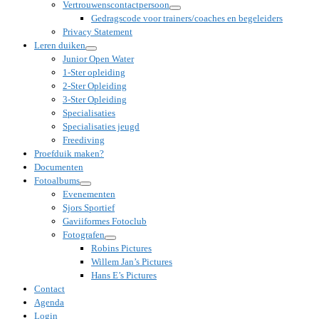
Vertrouwenscontactpersoon
Gedragscode voor trainers/coaches en begeleiders
Privacy Statement
Leren duiken
Junior Open Water
1-Ster opleiding
2-Ster Opleiding
3-Ster Opleiding
Specialisaties
Specialisaties jeugd
Freediving
Proefduik maken?
Documenten
Fotoalbums
Evenementen
Sjors Sportief
Gaviiformes Fotoclub
Fotografen
Robins Pictures
Willem Jan’s Pictures
Hans E’s Pictures
Contact
Agenda
Login