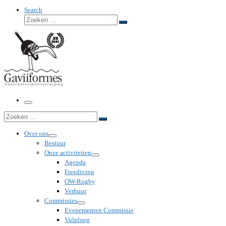
Search
Zoeken
Zoeken
…
Menu
Zoeken
Zoeken
…
Over ons
Bestuur
Onze activiteiten
Agenda
Freediving
OW-Rugby
Verhuur
Commissies
Evenementen Commissie
Vulploeg