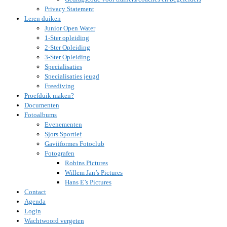
Privacy Statement
Leren duiken
Junior Open Water
1-Ster opleiding
2-Ster Opleiding
3-Ster Opleiding
Specialisaties
Specialisaties jeugd
Freediving
Proefduik maken?
Documenten
Fotoalbums
Evenementen
Sjors Sportief
Gaviiformes Fotoclub
Fotografen
Robins Pictures
Willem Jan’s Pictures
Hans E’s Pictures
Contact
Agenda
Login
Wachtwoord vergeten