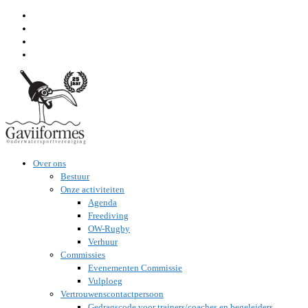
Ga
naar
inhoud
Over ons
Bestuur
Onze activiteiten
Agenda
Freediving
OW-Rugby
Verhuur
Commissies
Evenementen Commissie
Vulploeg
Vertrouwenscontactpersoon
Gedragscode voor trainers/coaches en begeleiders