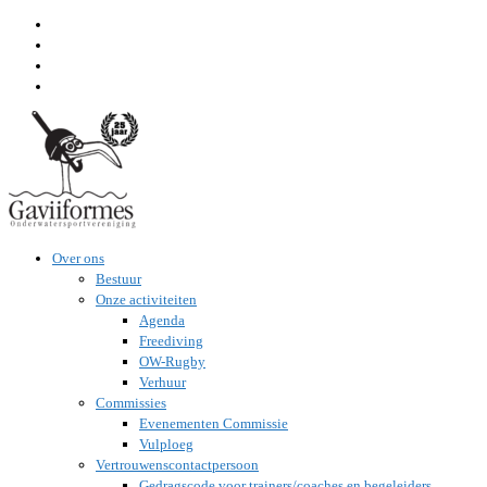
Ga
naar
inhoud
Over ons
Bestuur
Onze activiteiten
Agenda
Freediving
OW-Rugby
Verhuur
Commissies
Evenementen Commissie
Vulploeg
Vertrouwenscontactpersoon
Gedragscode voor trainers/coaches en begeleiders