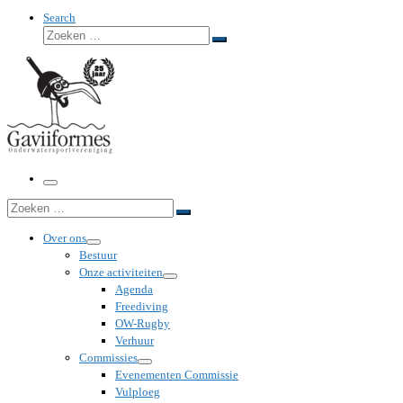
Search
Zoeken
Zoeken
…
Menu
Zoeken
Zoeken
…
Over ons
Bestuur
Onze activiteiten
Agenda
Freediving
OW-Rugby
Verhuur
Commissies
Evenementen Commissie
Vulploeg