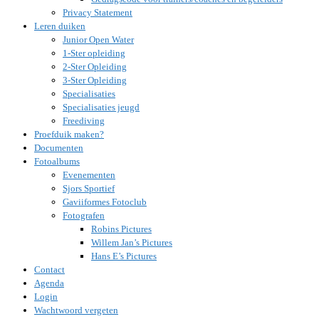
Privacy Statement
Leren duiken
Junior Open Water
1-Ster opleiding
2-Ster Opleiding
3-Ster Opleiding
Specialisaties
Specialisaties jeugd
Freediving
Proefduik maken?
Documenten
Fotoalbums
Evenementen
Sjors Sportief
Gaviiformes Fotoclub
Fotografen
Robins Pictures
Willem Jan’s Pictures
Hans E’s Pictures
Contact
Agenda
Login
Wachtwoord vergeten