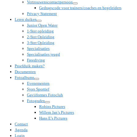
Vertrouwenscontactpersoon
Gedragscode voor trainers/coaches en begeleiders
Privacy Statement
Leren duiken
Junior Open Water
1-Ster opleiding
2-Ster Opleiding
3-Ster Opleiding
Specialisaties
Specialisaties jeugd
Freediving
Proefduik maken?
Documenten
Fotoalbums
Evenementen
Sjors Sportief
Gaviiformes Fotoclub
Fotografen
Robins Pictures
Willem Jan’s Pictures
Hans E’s Pictures
Contact
Agenda
Login