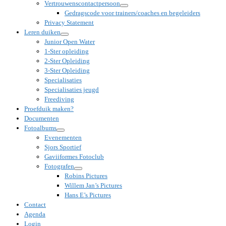
Vertrouwenscontactpersoon
Gedragscode voor trainers/coaches en begeleiders
Privacy Statement
Leren duiken
Junior Open Water
1-Ster opleiding
2-Ster Opleiding
3-Ster Opleiding
Specialisaties
Specialisaties jeugd
Freediving
Proefduik maken?
Documenten
Fotoalbums
Evenementen
Sjors Sportief
Gaviiformes Fotoclub
Fotografen
Robins Pictures
Willem Jan’s Pictures
Hans E’s Pictures
Contact
Agenda
Login