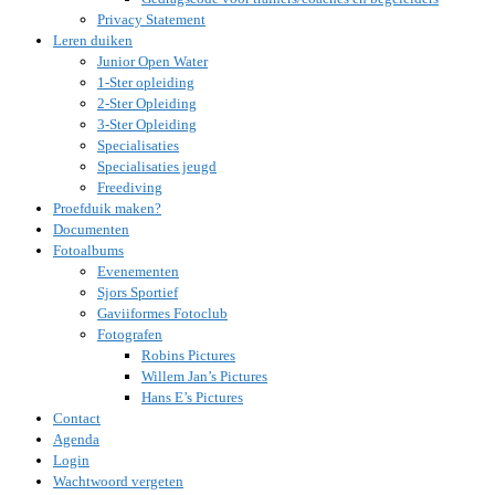
Privacy Statement
Leren duiken
Junior Open Water
1-Ster opleiding
2-Ster Opleiding
3-Ster Opleiding
Specialisaties
Specialisaties jeugd
Freediving
Proefduik maken?
Documenten
Fotoalbums
Evenementen
Sjors Sportief
Gaviiformes Fotoclub
Fotografen
Robins Pictures
Willem Jan’s Pictures
Hans E’s Pictures
Contact
Agenda
Login
Wachtwoord vergeten