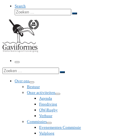
Search
Zoeken
Zoeken
…
Menu
Zoeken
Zoeken
…
Over ons
Bestuur
Onze activiteiten
Agenda
Freediving
OW-Rugby
Verhuur
Commissies
Evenementen Commissie
Vulploeg