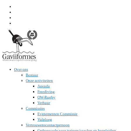
Ga
naar
inhoud
Over ons
Bestuur
Onze activiteiten
Agenda
Freediving
OW-Rugby
Verhuur
Commissies
Evenementen Commissie
Vulploeg
Vertrouwenscontactpersoon
Gedragscode voor trainers/coaches en begeleiders