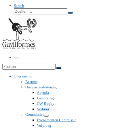
Search
Zoeken
Zoeken
…
Menu
Zoeken
Zoeken
…
Over ons
Bestuur
Onze activiteiten
Agenda
Freediving
OW-Rugby
Verhuur
Commissies
Evenementen Commissie
Vulploeg