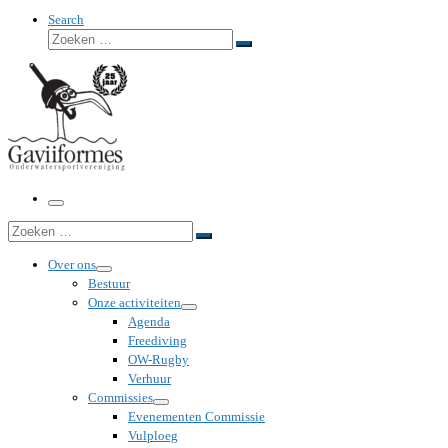
Search
Zoeken
Zoeken
…
Menu
Zoeken
Zoeken
…
Over ons
Bestuur
Onze activiteiten
Agenda
Freediving
OW-Rugby
Verhuur
Commissies
Evenementen Commissie
Vulploeg