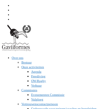
Ga
naar
inhoud
Over ons
Bestuur
Onze activiteiten
Agenda
Freediving
OW-Rugby
Verhuur
Commissies
Evenementen Commissie
Vulploeg
Vertrouwenscontactpersoon
Gedragscode voor trainers/coaches en begeleiders