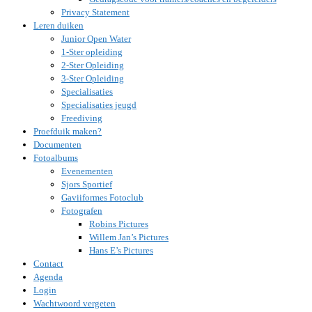
Privacy Statement
Leren duiken
Junior Open Water
1-Ster opleiding
2-Ster Opleiding
3-Ster Opleiding
Specialisaties
Specialisaties jeugd
Freediving
Proefduik maken?
Documenten
Fotoalbums
Evenementen
Sjors Sportief
Gaviiformes Fotoclub
Fotografen
Robins Pictures
Willem Jan’s Pictures
Hans E’s Pictures
Contact
Agenda
Login
Wachtwoord vergeten