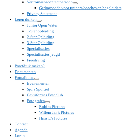
Vertrouwenscontactpersoon
Gedragscode voor trainers/coaches en begeleiders
Privacy Statement
Leren duiken
Junior Open Water
1-Ster opleiding
2-Ster Opleiding
3-Ster Opleiding
Specialisaties
Specialisaties jeugd
Freediving
Proefduik maken?
Documenten
Fotoalbums
Evenementen
Sjors Sportief
Gaviiformes Fotoclub
Fotografen
Robins Pictures
Willem Jan’s Pictures
Hans E’s Pictures
Contact
Agenda
Login