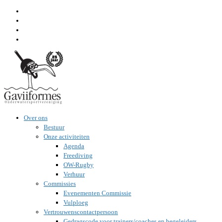
Ga
naar
inhoud
Over ons
Bestuur
Onze activiteiten
Agenda
Freediving
OW-Rugby
Verhuur
Commissies
Evenementen Commissie
Vulploeg
Vertrouwenscontactpersoon
Gedragscode voor trainers/coaches en begeleiders