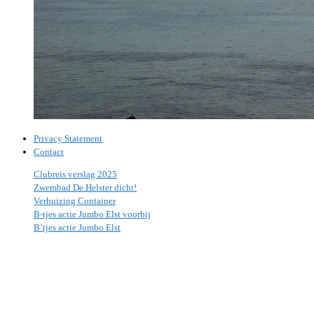
Privacy Statement
Contact
Clubreis verslag 2025
Zwembad De Helster dicht!
Verhuizing Container
B-tjes actie Jumbo Elst voorbij
B’tjes actie Jumbo Elst