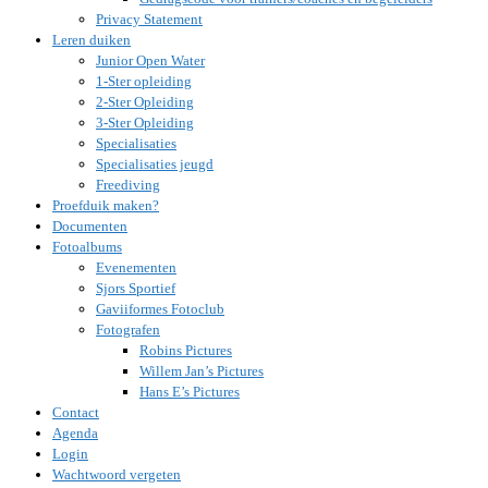
Privacy Statement
Leren duiken
Junior Open Water
1-Ster opleiding
2-Ster Opleiding
3-Ster Opleiding
Specialisaties
Specialisaties jeugd
Freediving
Proefduik maken?
Documenten
Fotoalbums
Evenementen
Sjors Sportief
Gaviiformes Fotoclub
Fotografen
Robins Pictures
Willem Jan’s Pictures
Hans E’s Pictures
Contact
Agenda
Login
Wachtwoord vergeten