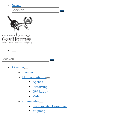
Search
Zoeken
Zoeken
…
Menu
Zoeken
Zoeken
…
Over ons
Bestuur
Onze activiteiten
Agenda
Freediving
OW-Rugby
Verhuur
Commissies
Evenementen Commissie
Vulploeg