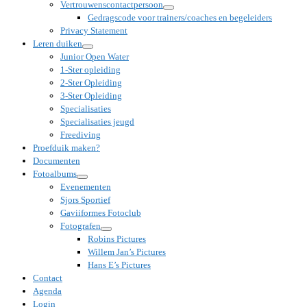
Vertrouwenscontactpersoon
Gedragscode voor trainers/coaches en begeleiders
Privacy Statement
Leren duiken
Junior Open Water
1-Ster opleiding
2-Ster Opleiding
3-Ster Opleiding
Specialisaties
Specialisaties jeugd
Freediving
Proefduik maken?
Documenten
Fotoalbums
Evenementen
Sjors Sportief
Gaviiformes Fotoclub
Fotografen
Robins Pictures
Willem Jan’s Pictures
Hans E’s Pictures
Contact
Agenda
Login