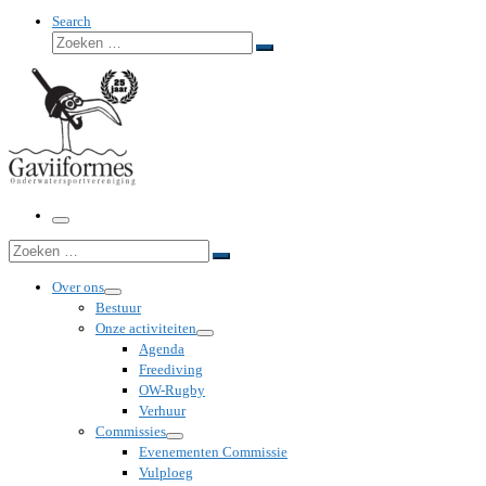
Search
Zoeken
Zoeken
…
Menu
Zoeken
Zoeken
…
Over ons
Bestuur
Onze activiteiten
Agenda
Freediving
OW-Rugby
Verhuur
Commissies
Evenementen Commissie
Vulploeg