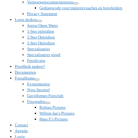
Vertrouwenscontactpersoon
Gedragscode voor trainers/coaches en begeleiders
Privacy Statement
Leren duiken
Junior Open Water
1-Ster opleiding
2-Ster Opleiding
3-Ster Opleiding
Specialisaties
Specialisaties jeugd
Freediving
Proefduik maken?
Documenten
Fotoalbums
Evenementen
Sjors Sportief
Gaviiformes Fotoclub
Fotografen
Robins Pictures
Willem Jan’s Pictures
Hans E’s Pictures
Contact
Agenda
Login