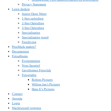
Privacy Statement
Leren duiken
Junior Open Water
1-Ster opleiding
2-Ster Opleiding
3-Ster Opleiding
Specialisaties
Specialisaties jeugd
Freediving
Proefduik maken?
Documenten
Fotoalbums
Evenementen
Sjors Sportief
Gaviiformes Fotoclub
Fotografen
Robins Pictures
Willem Jan’s Pictures
Hans E’s Pictures
Contact
Agenda
Login
Wachtwoord vergeten