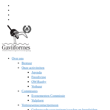
Ga
naar
inhoud
Over ons
Bestuur
Onze activiteiten
Agenda
Freediving
OW-Rugby
Verhuur
Commissies
Evenementen Commissie
Vulploeg
Vertrouwenscontactpersoon
Gedragscode voor trainers/coaches en begeleiders