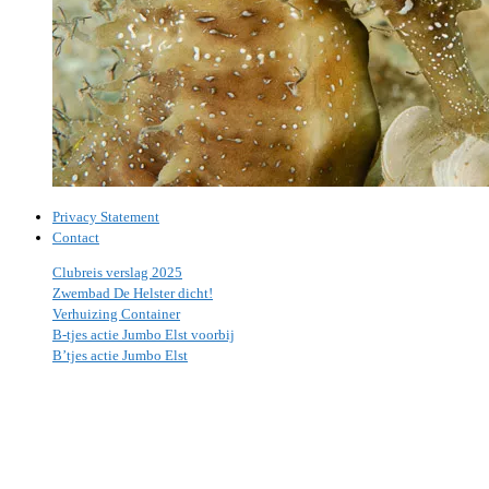
Privacy Statement
Contact
Clubreis verslag 2025
Zwembad De Helster dicht!
Verhuizing Container
B-tjes actie Jumbo Elst voorbij
B’tjes actie Jumbo Elst