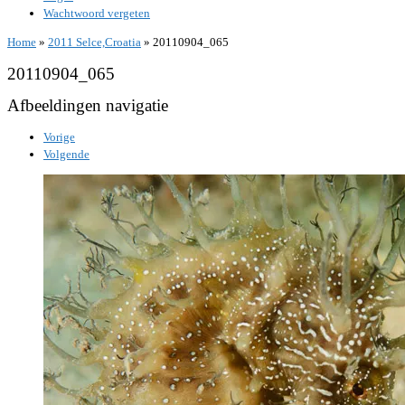
Wachtwoord vergeten
Home
»
2011 Selce,Croatia
»
20110904_065
20110904_065
Afbeeldingen navigatie
Vorige
Volgende