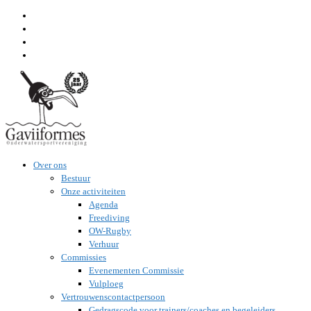
Ga
naar
inhoud
Over ons
Bestuur
Onze activiteiten
Agenda
Freediving
OW-Rugby
Verhuur
Commissies
Evenementen Commissie
Vulploeg
Vertrouwenscontactpersoon
Gedragscode voor trainers/coaches en begeleiders