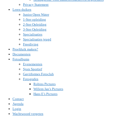
Privacy Statement
Leren duiken
Junior Open Water
1-Ster opleiding
2-Ster Opleiding
3-Ster Opleiding
Specialisaties
Specialisaties jeugd
Freediving
Proefduik maken?
Documenten
Fotoalbums
Evenementen
Sjors Sportief
Gaviiformes Fotoclub
Fotografen
Robins Pictures
Willem Jan’s Pictures
Hans E’s Pictures
Contact
Agenda
Login
Wachtwoord vergeten