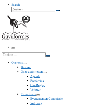
Search
Zoeken
Zoeken
…
Menu
Zoeken
Zoeken
…
Over ons
Bestuur
Onze activiteiten
Agenda
Freediving
OW-Rugby
Verhuur
Commissies
Evenementen Commissie
Vulploeg