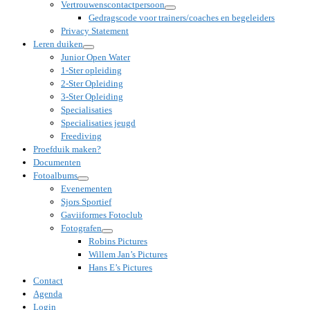
Vertrouwenscontactpersoon
Gedragscode voor trainers/coaches en begeleiders
Privacy Statement
Leren duiken
Junior Open Water
1-Ster opleiding
2-Ster Opleiding
3-Ster Opleiding
Specialisaties
Specialisaties jeugd
Freediving
Proefduik maken?
Documenten
Fotoalbums
Evenementen
Sjors Sportief
Gaviiformes Fotoclub
Fotografen
Robins Pictures
Willem Jan’s Pictures
Hans E’s Pictures
Contact
Agenda
Login