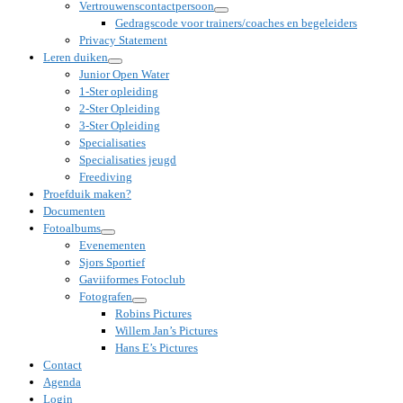
Vertrouwenscontactpersoon
Gedragscode voor trainers/coaches en begeleiders
Privacy Statement
Leren duiken
Junior Open Water
1-Ster opleiding
2-Ster Opleiding
3-Ster Opleiding
Specialisaties
Specialisaties jeugd
Freediving
Proefduik maken?
Documenten
Fotoalbums
Evenementen
Sjors Sportief
Gaviiformes Fotoclub
Fotografen
Robins Pictures
Willem Jan’s Pictures
Hans E’s Pictures
Contact
Agenda
Login