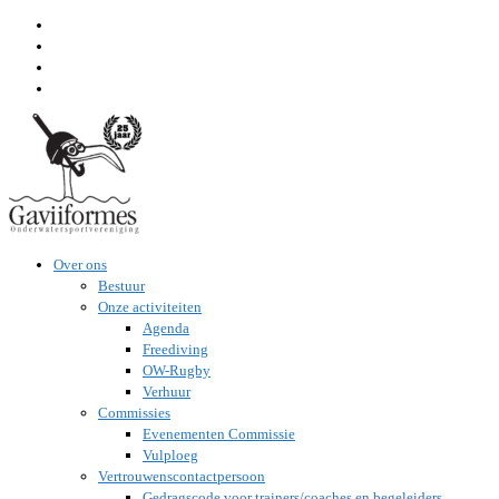
Ga
naar
inhoud
Over ons
Bestuur
Onze activiteiten
Agenda
Freediving
OW-Rugby
Verhuur
Commissies
Evenementen Commissie
Vulploeg
Vertrouwenscontactpersoon
Gedragscode voor trainers/coaches en begeleiders