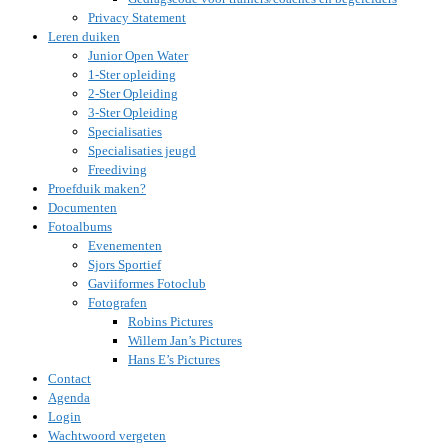
Privacy Statement
Leren duiken
Junior Open Water
1-Ster opleiding
2-Ster Opleiding
3-Ster Opleiding
Specialisaties
Specialisaties jeugd
Freediving
Proefduik maken?
Documenten
Fotoalbums
Evenementen
Sjors Sportief
Gaviiformes Fotoclub
Fotografen
Robins Pictures
Willem Jan’s Pictures
Hans E’s Pictures
Contact
Agenda
Login
Wachtwoord vergeten