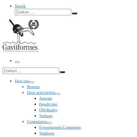
Search
Zoeken
Zoeken
…
Menu
Zoeken
Zoeken
…
Over ons
Bestuur
Onze activiteiten
Agenda
Freediving
OW-Rugby
Verhuur
Commissies
Evenementen Commissie
Vulploeg