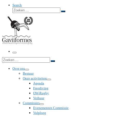
Search
Zoeken
Zoeken
…
Menu
Zoeken
Zoeken
…
Over ons
Bestuur
Onze activiteiten
Agenda
Freediving
OW-Rugby
Verhuur
Commissies
Evenementen Commissie
Vulploeg