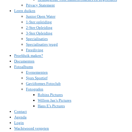
Privacy Statement
Leren duiken
Junior Open Water
1-Ster opleiding
2-Ster Opleiding
3-Ster Opleiding
Specialisaties
Specialisaties jeugd
Freediving
Proefduik maken?
Documenten
Fotoalbums
Evenementen
Sjors Sportief
Gaviiformes Fotoclub
Fotografen
Robins Pictures
Willem Jan’s Pictures
Hans E’s Pictures
Contact
Agenda
Login
Wachtwoord vergeten