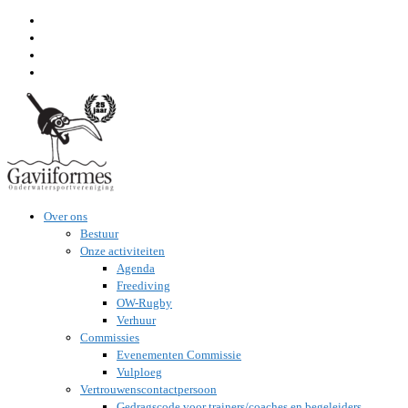
Ga
naar
inhoud
Over ons
Bestuur
Onze activiteiten
Agenda
Freediving
OW-Rugby
Verhuur
Commissies
Evenementen Commissie
Vulploeg
Vertrouwenscontactpersoon
Gedragscode voor trainers/coaches en begeleiders