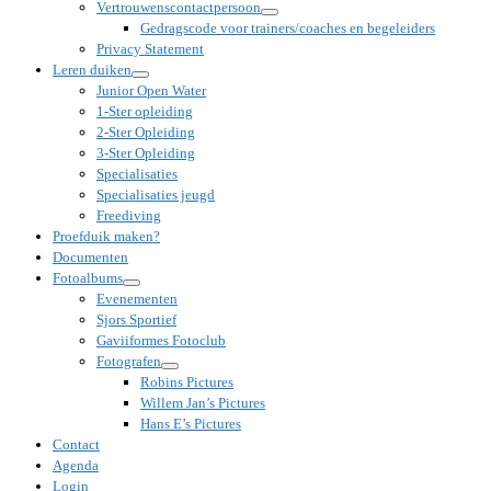
Vertrouwenscontactpersoon
Gedragscode voor trainers/coaches en begeleiders
Privacy Statement
Leren duiken
Junior Open Water
1-Ster opleiding
2-Ster Opleiding
3-Ster Opleiding
Specialisaties
Specialisaties jeugd
Freediving
Proefduik maken?
Documenten
Fotoalbums
Evenementen
Sjors Sportief
Gaviiformes Fotoclub
Fotografen
Robins Pictures
Willem Jan’s Pictures
Hans E’s Pictures
Contact
Agenda
Login