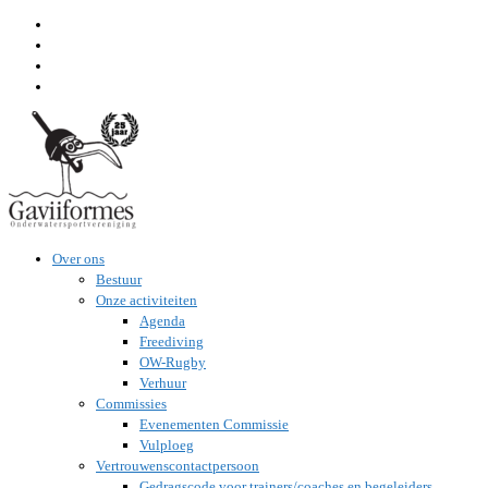
Ga
naar
inhoud
Over ons
Bestuur
Onze activiteiten
Agenda
Freediving
OW-Rugby
Verhuur
Commissies
Evenementen Commissie
Vulploeg
Vertrouwenscontactpersoon
Gedragscode voor trainers/coaches en begeleiders