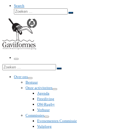
Search
Zoeken
Zoeken
…
Menu
Zoeken
Zoeken
…
Over ons
Bestuur
Onze activiteiten
Agenda
Freediving
OW-Rugby
Verhuur
Commissies
Evenementen Commissie
Vulploeg