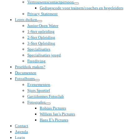
Vertrouwenscontactpersoon
Gedragscode voor trainers/coaches en begeleiders
Privacy Statement
Leren duiken
Junior Open Water
1-Ster opleiding
2-Ster Opleiding
3-Ster Opleiding
Specialisaties
Specialisaties jeugd
Freediving
Proefduik maken?
Documenten
Fotoalbums
Evenementen
Sjors Sportief
Gaviiformes Fotoclub
Fotografen
Robins Pictures
Willem Jan’s Pictures
Hans E’s Pictures
Contact
Agenda
Login