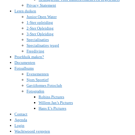
Privacy Statement
Leren duiken
Junior Open Water
1-Ster opleiding
2-Ster Opleiding
3-Ster Opleiding
Specialisaties
Specialisaties jeugd
Freediving
Proefduik maken?
Documenten
Fotoalbums
Evenementen
Sjors Sportief
Gaviiformes Fotoclub
Fotografen
Robins Pictures
Willem Jan’s Pictures
Hans E’s Pictures
Contact
Agenda
Login
Wachtwoord vergeten