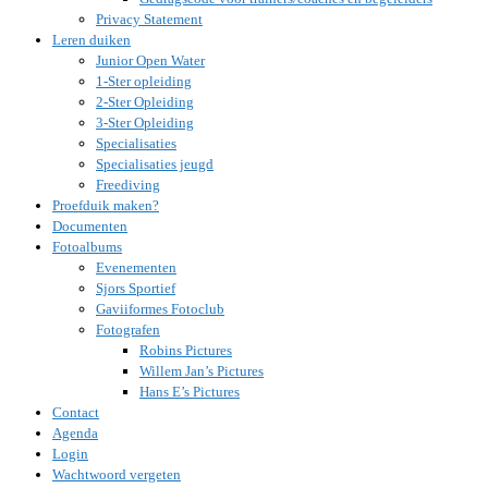
Privacy Statement
Leren duiken
Junior Open Water
1-Ster opleiding
2-Ster Opleiding
3-Ster Opleiding
Specialisaties
Specialisaties jeugd
Freediving
Proefduik maken?
Documenten
Fotoalbums
Evenementen
Sjors Sportief
Gaviiformes Fotoclub
Fotografen
Robins Pictures
Willem Jan’s Pictures
Hans E’s Pictures
Contact
Agenda
Login
Wachtwoord vergeten