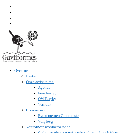
Ga
naar
inhoud
Over ons
Bestuur
Onze activiteiten
Agenda
Freediving
OW-Rugby
Verhuur
Commissies
Evenementen Commissie
Vulploeg
Vertrouwenscontactpersoon
Gedragscode voor trainers/coaches en begeleiders