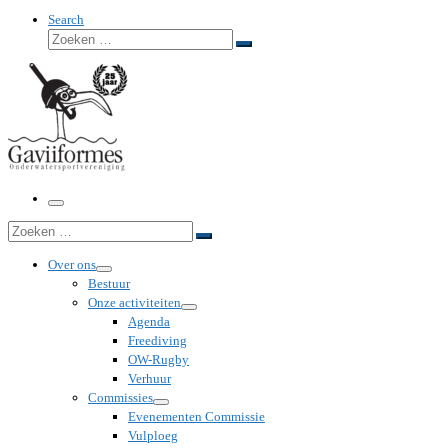
Search
Zoeken
Zoeken
…
Menu
Zoeken
Zoeken
…
Over ons
Bestuur
Onze activiteiten
Agenda
Freediving
OW-Rugby
Verhuur
Commissies
Evenementen Commissie
Vulploeg