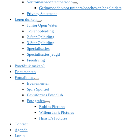
Vertrouwenscontactpersoon
Gedragscode voor trainers/coaches en begeleiders
Privacy Statement
Leren duiken
Junior Open Water
1-Ster opleiding
2-Ster Opleiding
3-Ster Opleiding
Specialisaties
Specialisaties jeugd
Freediving
Proefduik maken?
Documenten
Fotoalbums
Evenementen
Sjors Sportief
Gaviiformes Fotoclub
Fotografen
Robins Pictures
Willem Jan’s Pictures
Hans E’s Pictures
Contact
Agenda
Login