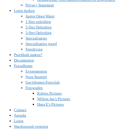
Privacy Statement
Leren duiken
Junior Open Water
1-Ster opleiding
2-Ster Opleiding
3-Ster Opleiding
Specialisaties
Specialisaties jeugd
Freediving
Proefduik maken?
Documenten
Fotoalbums
Evenementen
Sjors Sportief
Gaviiformes Fotoclub
Fotografen
Robins Pictures
Willem Jan’s Pictures
Hans E’s Pictures
Contact
Agenda
Login
Wachtwoord vergeten