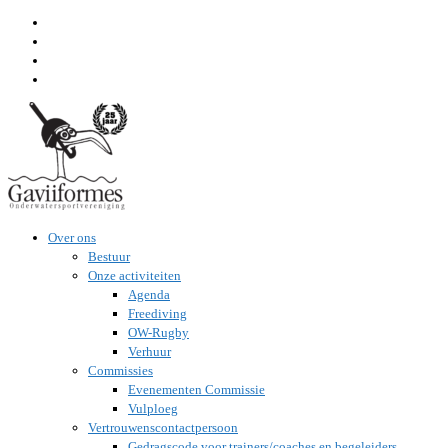
Ga
naar
inhoud
Over ons
Bestuur
Onze activiteiten
Agenda
Freediving
OW-Rugby
Verhuur
Commissies
Evenementen Commissie
Vulploeg
Vertrouwenscontactpersoon
Gedragscode voor trainers/coaches en begeleiders