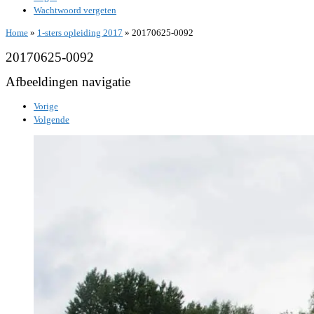
Wachtwoord vergeten
Home
»
1-sters opleiding 2017
»
20170625-0092
20170625-0092
Afbeeldingen navigatie
Vorige
Volgende