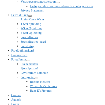
Vertrouwenscontactpersoon
Gedragscode voor trainers/coaches en begeleiders
Privacy Statement
Leren duiken
Junior Open Water
1-Ster opleiding
2-Ster Opleiding
3-Ster Opleiding
Specialisaties
Specialisaties jeugd
Freediving
Proefduik maken?
Documenten
Fotoalbums
Evenementen
Sjors Sportief
Gaviiformes Fotoclub
Fotografen
Robins Pictures
Willem Jan’s Pictures
Hans E’s Pictures
Contact
Agenda
Login