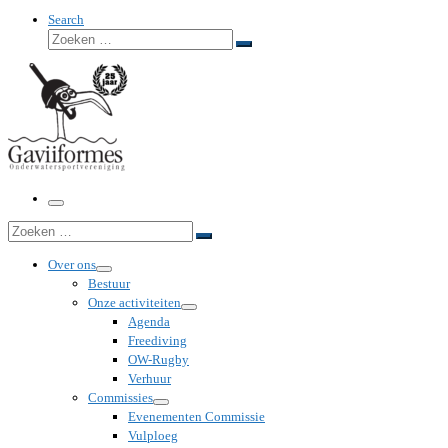
Search
Zoeken
Zoeken
…
Menu
Zoeken
Zoeken
…
Over ons
Bestuur
Onze activiteiten
Agenda
Freediving
OW-Rugby
Verhuur
Commissies
Evenementen Commissie
Vulploeg